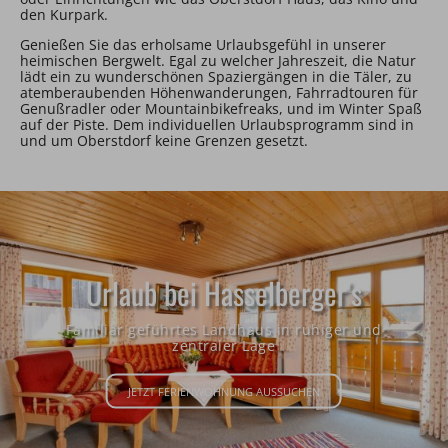
den Kurpark.
Genießen Sie das erholsame Urlaubsgefühl in unserer
heimischen Bergwelt. Egal zu welcher Jahreszeit, die Natur
lädt ein zu wunderschönen Spaziergängen in die Täler, zu
atemberaubenden Höhenwanderungen, Fahrradtouren für
Genußradler oder Mountainbikefreaks, und im Winter Spaß
auf der Piste. Dem individuellen Urlaubsprogramm sind in
und um Oberstdorf keine Grenzen gesetzt.
Urlaub bei Hasselberger's
Familiär geführtes Landhaus in ruhiger und
zentraler Lage
JETZT FERIENWOHNUNG AUSSUCHEN