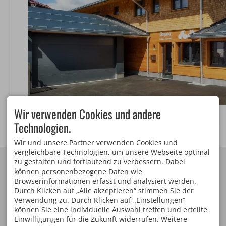
Wir verwenden Cookies und andere
Technologien.
Wir und unsere Partner verwenden Cookies und
vergleichbare Technologien, um unsere Webseite optimal
KONTAKT
ANREISE ALPEN LODGE
zu gestalten und fortlaufend zu verbessern. Dabei
Haus Hasselberger
Familie Hasselberger
können personenbezogene Daten wie
Windgasse 3
Bahnhofplatz 1 c
Browserinformationen erfasst und analysiert werden.
87561 Oberstdorf
87561 Oberstdorf
Durch Klicken auf „Alle akzeptieren“ stimmen Sie der
DEUTSCHLAND
Verwendung zu. Durch Klicken auf „Einstellungen“
Tel.
+49 8322 6649
können Sie eine individuelle Auswahl treffen und erteilte
Fax +49 8322 8932
Mobil
+49 151 166 526 06
Einwilligungen für die Zukunft widerrufen. Weitere