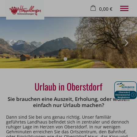
0,00 €
×
23. bis 30. August
Warenkorb ist leer
2 Erwachsene
Willkommen
Ferienwohnungen
Alpen Lodge
Oberstdorf
Urlaub in Oberstdorf
Kontakt
Sie brauchen eine Auszeit, Erholung, oder wollen
Tel.
08322 6649
einfach nur Urlaub machen?
Dann sind Sie bei uns genau richtig. Unser familiär
geführtes Landhaus befindet sich in zentraler und dennoch
ruhiger Lage im Herzen von Oberstdorf. In nur wenigen
Gehminuten erreichen Sie das Ortszentrum, den Bahnhof,
oder Einrichtungen wie das Oberstdorf Haus, das Kino und